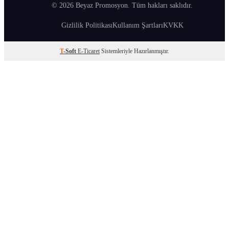
© 2026 Beyaz Promosyon. Tüm hakları saklıdır.
Gizlilik Politikası
Kullanım Şartları
KVKK
T
-Soft
E-Ticaret
Sistemleriyle Hazırlanmıştır.