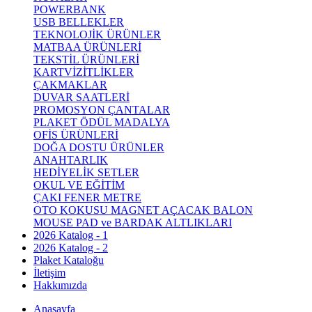
POWERBANK
USB BELLEKLER
TEKNOLOJİK ÜRÜNLER
MATBAA ÜRÜNLERİ
TEKSTİL ÜRÜNLERİ
KARTVİZİTLİKLER
ÇAKMAKLAR
DUVAR SAATLERİ
PROMOSYON ÇANTALAR
PLAKET ÖDÜL MADALYA
OFİS ÜRÜNLERİ
DOĞA DOSTU ÜRÜNLER
ANAHTARLIK
HEDİYELİK SETLER
OKUL VE EĞİTİM
ÇAKI FENER METRE
OTO KOKUSU MAGNET AÇACAK BALON
MOUSE PAD ve BARDAK ALTLIKLARI
2026 Katalog - 1
2026 Katalog - 2
Plaket Kataloğu
İletişim
Hakkımızda
Anasayfa