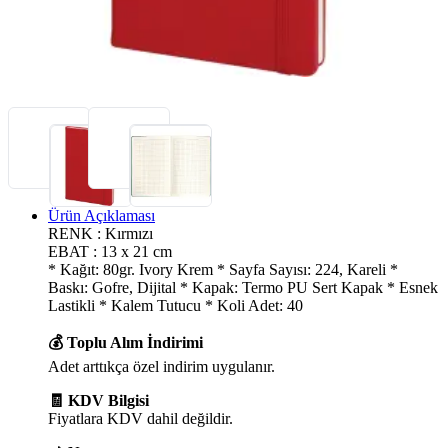
Ürün Açıklaması
RENK : Kırmızı
EBAT : 13 x 21 cm
* Kağıt: 80gr. Ivory Krem * Sayfa Sayısı: 224, Kareli *
Baskı: Gofre, Dijital * Kapak: Termo PU Sert Kapak * Esnek
Lastikli * Kalem Tutucu * Koli Adet: 40
💰 Toplu Alım İndirimi
Adet arttıkça özel indirim uygulanır.
🧾 KDV Bilgisi
Fiyatlara KDV dahil değildir.