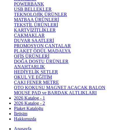
POWERBANK
USB BELLEKLER
TEKNOLOJİK ÜRÜNLER
MATBAA ÜRÜNLERİ
TEKSTİL ÜRÜNLERİ
KARTVİZİTLİKLER
ÇAKMAKLAR
DUVAR SAATLERİ
PROMOSYON ÇANTALAR
PLAKET ÖDÜL MADALYA
OFİS ÜRÜNLERİ
DOĞA DOSTU ÜRÜNLER
ANAHTARLIK
HEDİYELİK SETLER
OKUL VE EĞİTİM
ÇAKI FENER METRE
OTO KOKUSU MAGNET AÇACAK BALON
MOUSE PAD ve BARDAK ALTLIKLARI
2026 Katalog - 1
2026 Katalog - 2
Plaket Kataloğu
İletişim
Hakkımızda
Anasayfa