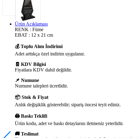
Ürün Açıklaması
RENK : Füme
EBAT : 12 x 21 cm
💰 Toplu Alım İndirimi
Adet arttıkça özel indirim uygulanır.
🧾 KDV Bilgisi
Fiyatlara KDV dahil değildir.
📌 Numune
Numune talepleri ücretlidir.
📦 Stok & Fiyat
Anlık değişiklik gösterebilir; sipariş öncesi teyit ediniz.
🖨️ Baskı Teklifi
Ürün kodu, adet ve baskı detaylarını iletmeniz yeterlidir.
🚚 Teslimat