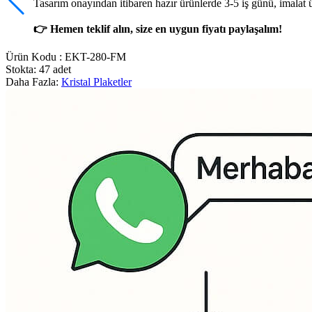
Tasarım onayından itibaren hazır ürünlerde 3-5 iş günü, imalat 
👉 Hemen teklif alın, size en uygun fiyatı paylaşalım!
Ürün Kodu :
EKT-280-FM
Stokta: 47 adet
Daha Fazla:
Kristal Plaketler