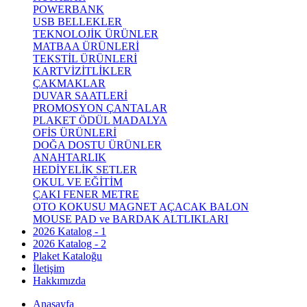
POWERBANK
USB BELLEKLER
TEKNOLOJİK ÜRÜNLER
MATBAA ÜRÜNLERİ
TEKSTİL ÜRÜNLERİ
KARTVİZİTLİKLER
ÇAKMAKLAR
DUVAR SAATLERİ
PROMOSYON ÇANTALAR
PLAKET ÖDÜL MADALYA
OFİS ÜRÜNLERİ
DOĞA DOSTU ÜRÜNLER
ANAHTARLIK
HEDİYELİK SETLER
OKUL VE EĞİTİM
ÇAKI FENER METRE
OTO KOKUSU MAGNET AÇACAK BALON
MOUSE PAD ve BARDAK ALTLIKLARI
2026 Katalog - 1
2026 Katalog - 2
Plaket Kataloğu
İletişim
Hakkımızda
Anasayfa