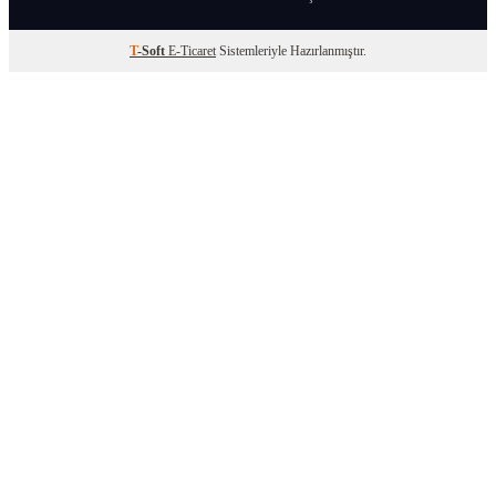
T
-Soft
E-Ticaret
Sistemleriyle Hazırlanmıştır.