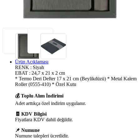
Ürün Açıklaması
RENK : Siyah
EBAT : 24,7 x 21 x 2 cm
* Termo Deri Defter 17 x 21 cm (Beylikdüzü) * Metal Kalem
Roller (0555-410) * Özel Kutu
💰 Toplu Alım İndirimi
Adet arttıkça özel indirim uygulanır.
🧾 KDV Bilgisi
Fiyatlara KDV dahil değildir.
📌 Numune
Numune talepleri ücretlidir.