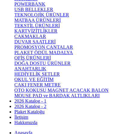
POWERBANK
USB BELLEKLER
TEKNOLOJİK ÜRÜNLER
MATBAA ÜRÜNLERİ
TEKSTİL ÜRÜNLERİ
KARTVİZİTLİKLER
ÇAKMAKLAR
DUVAR SAATLERİ
PROMOSYON ÇANTALAR
PLAKET ÖDÜL MADALYA
OFİS ÜRÜNLERİ
DOĞA DOSTU ÜRÜNLER
ANAHTARLIK
HEDİYELİK SETLER
OKUL VE EĞİTİM
ÇAKI FENER METRE
OTO KOKUSU MAGNET AÇACAK BALON
MOUSE PAD ve BARDAK ALTLIKLARI
2026 Katalog - 1
2026 Katalog - 2
Plaket Kataloğu
İletişim
Hakkımızda
Anasayfa