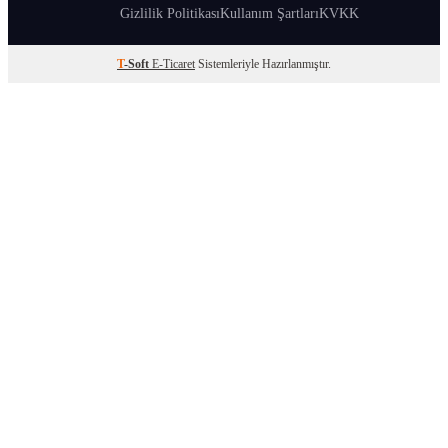
Gizlilik Politikası
Kullanım Şartları
KVKK
T
-Soft
E-Ticaret
Sistemleriyle Hazırlanmıştır.