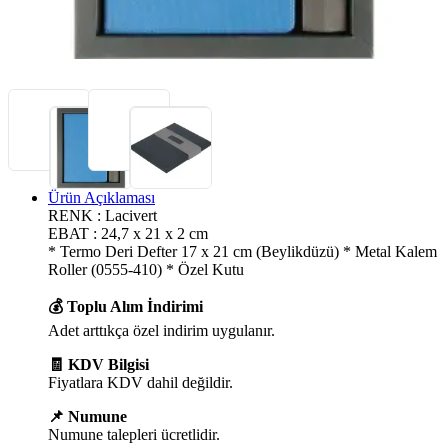
Ürün Açıklaması
RENK : Lacivert
EBAT : 24,7 x 21 x 2 cm
* Termo Deri Defter 17 x 21 cm (Beylikdüzü) * Metal Kalem
Roller (0555-410) * Özel Kutu
💰 Toplu Alım İndirimi
Adet arttıkça özel indirim uygulanır.
🧾 KDV Bilgisi
Fiyatlara KDV dahil değildir.
📌 Numune
Numune talepleri ücretlidir.