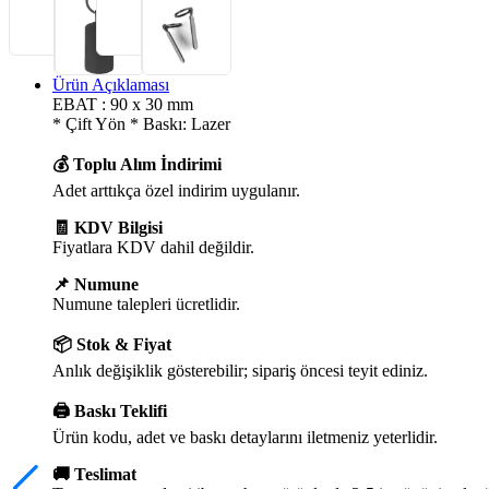
Ürün Açıklaması
EBAT : 90 x 30 mm
* Çift Yön * Baskı: Lazer
💰 Toplu Alım İndirimi
Adet arttıkça özel indirim uygulanır.
🧾 KDV Bilgisi
Fiyatlara KDV dahil değildir.
📌 Numune
Numune talepleri ücretlidir.
📦 Stok & Fiyat
Anlık değişiklik gösterebilir; sipariş öncesi teyit ediniz.
🖨️ Baskı Teklifi
Ürün kodu, adet ve baskı detaylarını iletmeniz yeterlidir.
🚚 Teslimat