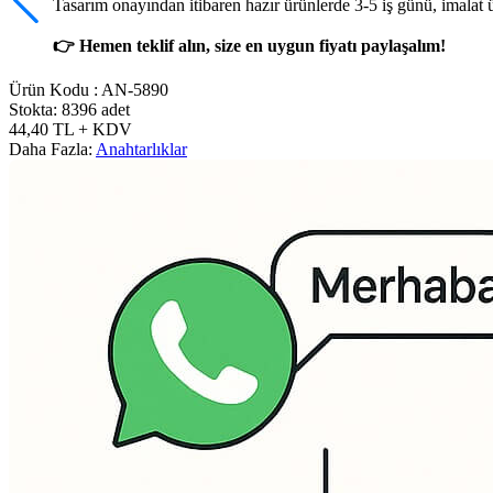
Tasarım onayından itibaren hazır ürünlerde 3-5 iş günü, imalat 
👉 Hemen teklif alın, size en uygun fiyatı paylaşalım!
Ürün Kodu :
AN-5890
Stokta: 8396 adet
44,40
TL
+ KDV
Daha Fazla:
Anahtarlıklar