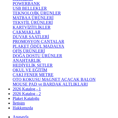
POWERBANK
USB BELLEKLER
TEKNOLOJİK ÜRÜNLER
MATBAA ÜRÜNLERİ
TEKSTİL ÜRÜNLERİ
KARTVİZİTLİKLER
ÇAKMAKLAR
DUVAR SAATLERİ
PROMOSYON ÇANTALAR
PLAKET ÖDÜL MADALYA
OFİS ÜRÜNLERİ
DOĞA DOSTU ÜRÜNLER
ANAHTARLIK
HEDİYELİK SETLER
OKUL VE EĞİTİM
ÇAKI FENER METRE
OTO KOKUSU MAGNET AÇACAK BALON
MOUSE PAD ve BARDAK ALTLIKLARI
2026 Katalog - 1
2026 Katalog - 2
Plaket Kataloğu
İletişim
Hakkımızda
Anasayfa