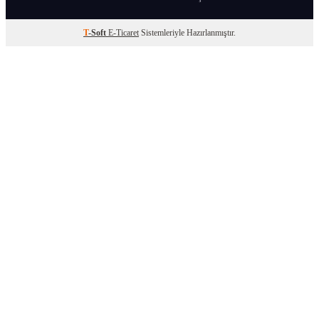
T
-Soft
E-Ticaret
Sistemleriyle Hazırlanmıştır.