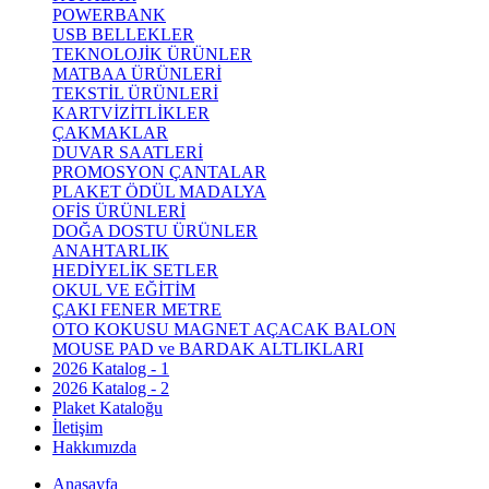
POWERBANK
USB BELLEKLER
TEKNOLOJİK ÜRÜNLER
MATBAA ÜRÜNLERİ
TEKSTİL ÜRÜNLERİ
KARTVİZİTLİKLER
ÇAKMAKLAR
DUVAR SAATLERİ
PROMOSYON ÇANTALAR
PLAKET ÖDÜL MADALYA
OFİS ÜRÜNLERİ
DOĞA DOSTU ÜRÜNLER
ANAHTARLIK
HEDİYELİK SETLER
OKUL VE EĞİTİM
ÇAKI FENER METRE
OTO KOKUSU MAGNET AÇACAK BALON
MOUSE PAD ve BARDAK ALTLIKLARI
2026 Katalog - 1
2026 Katalog - 2
Plaket Kataloğu
İletişim
Hakkımızda
Anasayfa