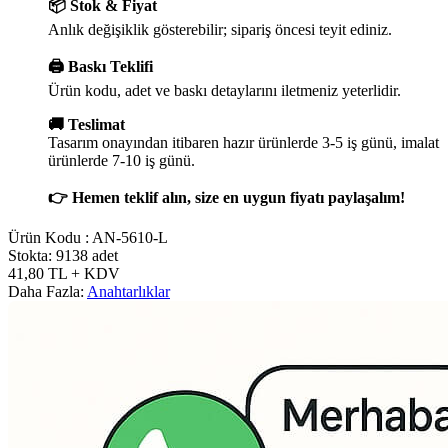
📦 Stok & Fiyat
Anlık değişiklik gösterebilir; sipariş öncesi teyit ediniz.
🖨️ Baskı Teklifi
Ürün kodu, adet ve baskı detaylarını iletmeniz yeterlidir.
🚚 Teslimat
Tasarım onayından itibaren hazır ürünlerde 3-5 iş günü, imalat
ürünlerde 7-10 iş günü.
👉 Hemen teklif alın, size en uygun fiyatı paylaşalım!
Ürün Kodu :
AN-5610-L
Stokta: 9138 adet
41,80
TL
+ KDV
Daha Fazla:
Anahtarlıklar