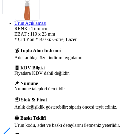
Ürün Açıklaması
RENK : Turuncu
EBAT : 119 x 23 mm
* Çift Yön * Baskı: Gofre, Lazer
💰 Toplu Alım İndirimi
Adet arttıkça özel indirim uygulanır.
🧾 KDV Bilgisi
Fiyatlara KDV dahil değildir.
📌 Numune
Numune talepleri ücretlidir.
📦 Stok & Fiyat
Anlık değişiklik gösterebilir; sipariş öncesi teyit ediniz.
🖨️ Baskı Teklifi
Ürün kodu, adet ve baskı detaylarını iletmeniz yeterlidir.