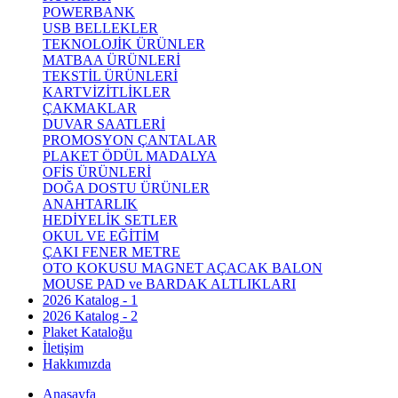
POWERBANK
USB BELLEKLER
TEKNOLOJİK ÜRÜNLER
MATBAA ÜRÜNLERİ
TEKSTİL ÜRÜNLERİ
KARTVİZİTLİKLER
ÇAKMAKLAR
DUVAR SAATLERİ
PROMOSYON ÇANTALAR
PLAKET ÖDÜL MADALYA
OFİS ÜRÜNLERİ
DOĞA DOSTU ÜRÜNLER
ANAHTARLIK
HEDİYELİK SETLER
OKUL VE EĞİTİM
ÇAKI FENER METRE
OTO KOKUSU MAGNET AÇACAK BALON
MOUSE PAD ve BARDAK ALTLIKLARI
2026 Katalog - 1
2026 Katalog - 2
Plaket Kataloğu
İletişim
Hakkımızda
Anasayfa