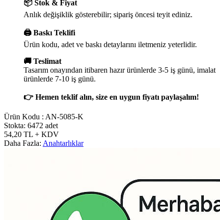
📦 Stok & Fiyat
Anlık değişiklik gösterebilir; sipariş öncesi teyit ediniz.
🖨️ Baskı Teklifi
Ürün kodu, adet ve baskı detaylarını iletmeniz yeterlidir.
🚚 Teslimat
Tasarım onayından itibaren hazır ürünlerde 3-5 iş günü, imalat
ürünlerde 7-10 iş günü.
👉 Hemen teklif alın, size en uygun fiyatı paylaşalım!
Ürün Kodu :
AN-5085-K
Stokta: 6472 adet
54,20
TL
+ KDV
Daha Fazla:
Anahtarlıklar