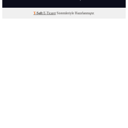
T
-Soft
E-Ticaret
Sistemleriyle Hazırlanmıştır.