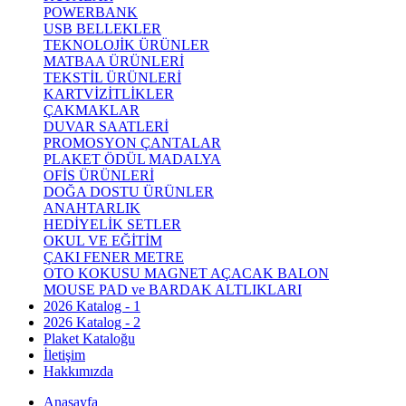
POWERBANK
USB BELLEKLER
TEKNOLOJİK ÜRÜNLER
MATBAA ÜRÜNLERİ
TEKSTİL ÜRÜNLERİ
KARTVİZİTLİKLER
ÇAKMAKLAR
DUVAR SAATLERİ
PROMOSYON ÇANTALAR
PLAKET ÖDÜL MADALYA
OFİS ÜRÜNLERİ
DOĞA DOSTU ÜRÜNLER
ANAHTARLIK
HEDİYELİK SETLER
OKUL VE EĞİTİM
ÇAKI FENER METRE
OTO KOKUSU MAGNET AÇACAK BALON
MOUSE PAD ve BARDAK ALTLIKLARI
2026 Katalog - 1
2026 Katalog - 2
Plaket Kataloğu
İletişim
Hakkımızda
Anasayfa