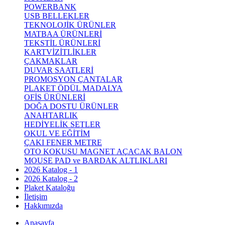
POWERBANK
USB BELLEKLER
TEKNOLOJİK ÜRÜNLER
MATBAA ÜRÜNLERİ
TEKSTİL ÜRÜNLERİ
KARTVİZİTLİKLER
ÇAKMAKLAR
DUVAR SAATLERİ
PROMOSYON ÇANTALAR
PLAKET ÖDÜL MADALYA
OFİS ÜRÜNLERİ
DOĞA DOSTU ÜRÜNLER
ANAHTARLIK
HEDİYELİK SETLER
OKUL VE EĞİTİM
ÇAKI FENER METRE
OTO KOKUSU MAGNET AÇACAK BALON
MOUSE PAD ve BARDAK ALTLIKLARI
2026 Katalog - 1
2026 Katalog - 2
Plaket Kataloğu
İletişim
Hakkımızda
Anasayfa