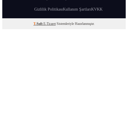
Gizlilik Politikası
Kullanım Şartları
KVKK
T
-Soft
E-Ticaret
Sistemleriyle Hazırlanmıştır.