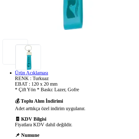
Ürün Açıklaması
RENK : Turkuaz
EBAT : 120 x 20 mm
* Çift Yön * Baskı: Lazer, Gofre
💰 Toplu Alım İndirimi
Adet arttıkça özel indirim uygulanır.
🧾 KDV Bilgisi
Fiyatlara KDV dahil değildir.
📌 Numune