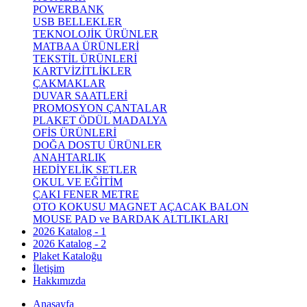
POWERBANK
USB BELLEKLER
TEKNOLOJİK ÜRÜNLER
MATBAA ÜRÜNLERİ
TEKSTİL ÜRÜNLERİ
KARTVİZİTLİKLER
ÇAKMAKLAR
DUVAR SAATLERİ
PROMOSYON ÇANTALAR
PLAKET ÖDÜL MADALYA
OFİS ÜRÜNLERİ
DOĞA DOSTU ÜRÜNLER
ANAHTARLIK
HEDİYELİK SETLER
OKUL VE EĞİTİM
ÇAKI FENER METRE
OTO KOKUSU MAGNET AÇACAK BALON
MOUSE PAD ve BARDAK ALTLIKLARI
2026 Katalog - 1
2026 Katalog - 2
Plaket Kataloğu
İletişim
Hakkımızda
Anasayfa