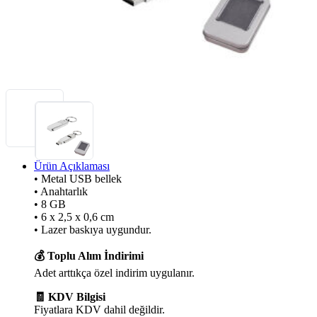
Ürün Açıklaması
• Metal USB bellek
• Anahtarlık
• 8 GB
• 6 x 2,5 x 0,6 cm
• Lazer baskıya uygundur.
💰 Toplu Alım İndirimi
Adet arttıkça özel indirim uygulanır.
🧾 KDV Bilgisi
Fiyatlara KDV dahil değildir.