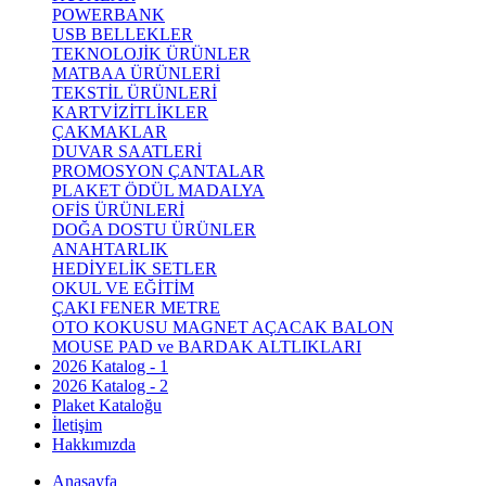
POWERBANK
USB BELLEKLER
TEKNOLOJİK ÜRÜNLER
MATBAA ÜRÜNLERİ
TEKSTİL ÜRÜNLERİ
KARTVİZİTLİKLER
ÇAKMAKLAR
DUVAR SAATLERİ
PROMOSYON ÇANTALAR
PLAKET ÖDÜL MADALYA
OFİS ÜRÜNLERİ
DOĞA DOSTU ÜRÜNLER
ANAHTARLIK
HEDİYELİK SETLER
OKUL VE EĞİTİM
ÇAKI FENER METRE
OTO KOKUSU MAGNET AÇACAK BALON
MOUSE PAD ve BARDAK ALTLIKLARI
2026 Katalog - 1
2026 Katalog - 2
Plaket Kataloğu
İletişim
Hakkımızda
Anasayfa