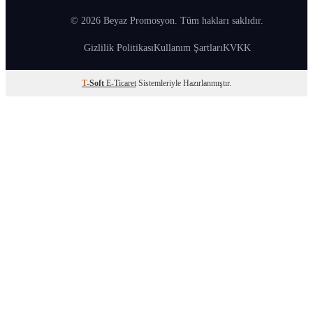
© 2026 Beyaz Promosyon. Tüm hakları saklıdır.
Gizlilik Politikası
Kullanım Şartları
KVKK
T
-Soft
E-Ticaret
Sistemleriyle Hazırlanmıştır.