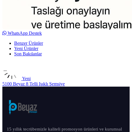
WhatsApp Destek
Benzer Ürünler
Yeni Ürünler
Son Bakılanlar
Yeni
5100 Beyaz 8 Telli Işıklı Şemsiye
15 yıllık tecrübemizle kaliteli promosyon ürünleri ve kurumsal