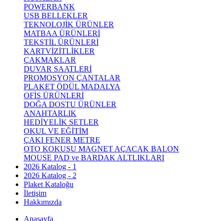
POWERBANK
USB BELLEKLER
TEKNOLOJİK ÜRÜNLER
MATBAA ÜRÜNLERİ
TEKSTİL ÜRÜNLERİ
KARTVİZİTLİKLER
ÇAKMAKLAR
DUVAR SAATLERİ
PROMOSYON ÇANTALAR
PLAKET ÖDÜL MADALYA
OFİS ÜRÜNLERİ
DOĞA DOSTU ÜRÜNLER
ANAHTARLIK
HEDİYELİK SETLER
OKUL VE EĞİTİM
ÇAKI FENER METRE
OTO KOKUSU MAGNET AÇACAK BALON
MOUSE PAD ve BARDAK ALTLIKLARI
2026 Katalog - 1
2026 Katalog - 2
Plaket Kataloğu
İletişim
Hakkımızda
Anasayfa