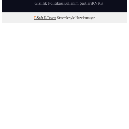
Gizlilik Politikası
Kullanım Şartları
KVKK
T
-Soft
E-Ticaret
Sistemleriyle Hazırlanmıştır.