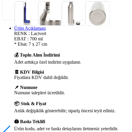
Ürün Açıklaması
RENK : Lacivert
EBAT : 700 ml
* Ebat: 7 x 27 cm
💰 Toplu Alım İndirimi
Adet arttıkça özel indirim uygulanır.
🧾 KDV Bilgisi
Fiyatlara KDV dahil değildir.
📌 Numune
Numune talepleri ücretlidir.
📦 Stok & Fiyat
Anlık değişiklik gösterebilir; sipariş öncesi teyit ediniz.
🖨️ Baskı Teklifi
Ürün kodu, adet ve baskı detaylarını iletmeniz yeterlidir.