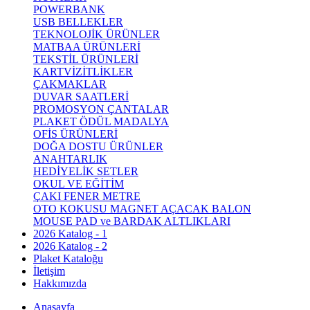
POWERBANK
USB BELLEKLER
TEKNOLOJİK ÜRÜNLER
MATBAA ÜRÜNLERİ
TEKSTİL ÜRÜNLERİ
KARTVİZİTLİKLER
ÇAKMAKLAR
DUVAR SAATLERİ
PROMOSYON ÇANTALAR
PLAKET ÖDÜL MADALYA
OFİS ÜRÜNLERİ
DOĞA DOSTU ÜRÜNLER
ANAHTARLIK
HEDİYELİK SETLER
OKUL VE EĞİTİM
ÇAKI FENER METRE
OTO KOKUSU MAGNET AÇACAK BALON
MOUSE PAD ve BARDAK ALTLIKLARI
2026 Katalog - 1
2026 Katalog - 2
Plaket Kataloğu
İletişim
Hakkımızda
Anasayfa