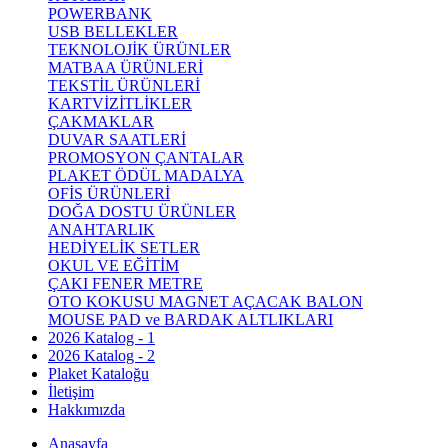
POWERBANK
USB BELLEKLER
TEKNOLOJİK ÜRÜNLER
MATBAA ÜRÜNLERİ
TEKSTİL ÜRÜNLERİ
KARTVİZİTLİKLER
ÇAKMAKLAR
DUVAR SAATLERİ
PROMOSYON ÇANTALAR
PLAKET ÖDÜL MADALYA
OFİS ÜRÜNLERİ
DOĞA DOSTU ÜRÜNLER
ANAHTARLIK
HEDİYELİK SETLER
OKUL VE EĞİTİM
ÇAKI FENER METRE
OTO KOKUSU MAGNET AÇACAK BALON
MOUSE PAD ve BARDAK ALTLIKLARI
2026 Katalog - 1
2026 Katalog - 2
Plaket Kataloğu
İletişim
Hakkımızda
Anasayfa