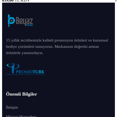
839,00
TL
KDV
7
15 yıllık tecrübemizle kaliteli promosyon ürünleri ve kurumsal
hediye çözümleri sunuyoruz. Markanızın değerini artıran
ürünlerle yanınızdayız.
Önemli Bilgiler
İletişim
Müşteri Hizmetleri