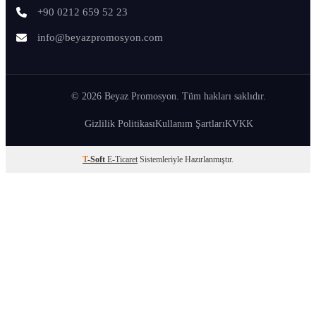
+90 0212 659 52 23
info@beyazpromosyon.com
© 2026 Beyaz Promosyon. Tüm hakları saklıdır.
Gizlilik Politikası
Kullanım Şartları
KVKK
T
-Soft
E-Ticaret
Sistemleriyle Hazırlanmıştır.