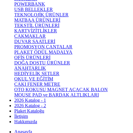
POWERBANK
USB BELLEKLER
TEKNOLOJİK ÜRÜNLER
MATBAA ÜRÜNLERİ
TEKSTİL ÜRÜNLERİ
KARTVİZİTLİKLER
ÇAKMAKLAR
DUVAR SAATLERİ
PROMOSYON ÇANTALAR
PLAKET ÖDÜL MADALYA
OFİS ÜRÜNLERİ
DOĞA DOSTU ÜRÜNLER
ANAHTARLIK
HEDİYELİK SETLER
OKUL VE EĞİTİM
ÇAKI FENER METRE
OTO KOKUSU MAGNET AÇACAK BALON
MOUSE PAD ve BARDAK ALTLIKLARI
2026 Katalog - 1
2026 Katalog - 2
Plaket Kataloğu
İletişim
Hakkımızda
Anasayfa