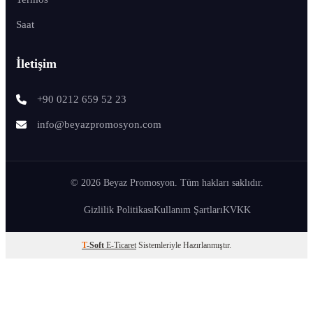
Saat
İletişim
+90 0212 659 52 23
info@beyazpromosyon.com
© 2026 Beyaz Promosyon. Tüm hakları saklıdır.
Gizlilik Politikası
Kullanım Şartları
KVKK
T
-Soft
E-Ticaret
Sistemleriyle Hazırlanmıştır.