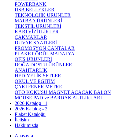
POWERBANK
USB BELLEKLER
TEKNOLOJİK ÜRÜNLER
MATBAA ÜRÜNLERİ
TEKSTİL ÜRÜNLERİ
KARTVİZİTLİKLER
ÇAKMAKLAR
DUVAR SAATLERİ
PROMOSYON ÇANTALAR
PLAKET ÖDÜL MADALYA
OFİS ÜRÜNLERİ
DOĞA DOSTU ÜRÜNLER
ANAHTARLIK
HEDİYELİK SETLER
OKUL VE EĞİTİM
ÇAKI FENER METRE
OTO KOKUSU MAGNET AÇACAK BALON
MOUSE PAD ve BARDAK ALTLIKLARI
2026 Katalog - 1
2026 Katalog - 2
Plaket Kataloğu
İletişim
Hakkımızda
Anasayfa