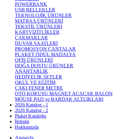
POWERBANK
USB BELLEKLER
TEKNOLOJİK ÜRÜNLER
MATBAA ÜRÜNLERİ
TEKSTİL ÜRÜNLERİ
KARTVİZİTLİKLER
ÇAKMAKLAR
DUVAR SAATLERİ
PROMOSYON ÇANTALAR
PLAKET ÖDÜL MADALYA
OFİS ÜRÜNLERİ
DOĞA DOSTU ÜRÜNLER
ANAHTARLIK
HEDİYELİK SETLER
OKUL VE EĞİTİM
ÇAKI FENER METRE
OTO KOKUSU MAGNET AÇACAK BALON
MOUSE PAD ve BARDAK ALTLIKLARI
2026 Katalog - 1
2026 Katalog - 2
Plaket Kataloğu
İletişim
Hakkımızda
Anasayfa