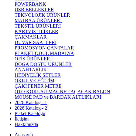
POWERBANK
USB BELLEKLER
TEKNOLOJİK ÜRÜNLER
MATBAA ÜRÜNLERİ
TEKSTİL ÜRÜNLERİ
KARTVİZİTLİKLER
ÇAKMAKLAR
DUVAR SAATLERİ
PROMOSYON ÇANTALAR
PLAKET ÖDÜL MADALYA
OFİS ÜRÜNLERİ
DOĞA DOSTU ÜRÜNLER
ANAHTARLIK
HEDİYELİK SETLER
OKUL VE EĞİTİM
ÇAKI FENER METRE
OTO KOKUSU MAGNET AÇACAK BALON
MOUSE PAD ve BARDAK ALTLIKLARI
2026 Katalog - 1
2026 Katalog - 2
Plaket Kataloğu
İletişim
Hakkımızda
Anasayfa