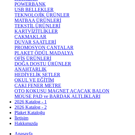
POWERBANK
USB BELLEKLER
TEKNOLOJİK ÜRÜNLER
MATBAA ÜRÜNLERİ
TEKSTİL ÜRÜNLERİ
KARTVİZİTLİKLER
ÇAKMAKLAR
DUVAR SAATLERİ
PROMOSYON ÇANTALAR
PLAKET ÖDÜL MADALYA
OFİS ÜRÜNLERİ
DOĞA DOSTU ÜRÜNLER
ANAHTARLIK
HEDİYELİK SETLER
OKUL VE EĞİTİM
ÇAKI FENER METRE
OTO KOKUSU MAGNET AÇACAK BALON
MOUSE PAD ve BARDAK ALTLIKLARI
2026 Katalog - 1
2026 Katalog - 2
Plaket Kataloğu
İletişim
Hakkımızda
Anasayfa