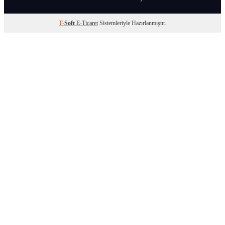
T
-Soft
E-Ticaret
Sistemleriyle Hazırlanmıştır.