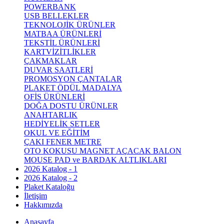
POWERBANK
USB BELLEKLER
TEKNOLOJİK ÜRÜNLER
MATBAA ÜRÜNLERİ
TEKSTİL ÜRÜNLERİ
KARTVİZİTLİKLER
ÇAKMAKLAR
DUVAR SAATLERİ
PROMOSYON ÇANTALAR
PLAKET ÖDÜL MADALYA
OFİS ÜRÜNLERİ
DOĞA DOSTU ÜRÜNLER
ANAHTARLIK
HEDİYELİK SETLER
OKUL VE EĞİTİM
ÇAKI FENER METRE
OTO KOKUSU MAGNET AÇACAK BALON
MOUSE PAD ve BARDAK ALTLIKLARI
2026 Katalog - 1
2026 Katalog - 2
Plaket Kataloğu
İletişim
Hakkımızda
Anasayfa