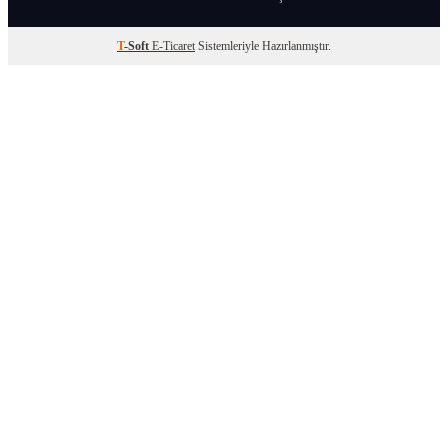
T
-Soft
E-Ticaret
Sistemleriyle Hazırlanmıştır.