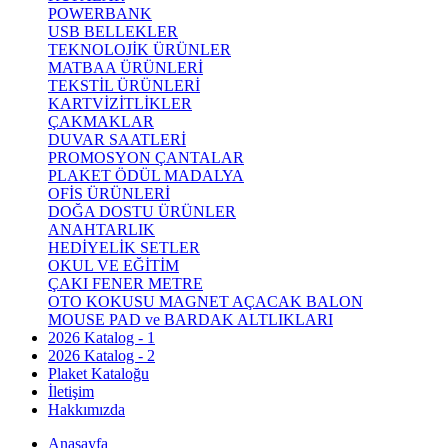
POWERBANK
USB BELLEKLER
TEKNOLOJİK ÜRÜNLER
MATBAA ÜRÜNLERİ
TEKSTİL ÜRÜNLERİ
KARTVİZİTLİKLER
ÇAKMAKLAR
DUVAR SAATLERİ
PROMOSYON ÇANTALAR
PLAKET ÖDÜL MADALYA
OFİS ÜRÜNLERİ
DOĞA DOSTU ÜRÜNLER
ANAHTARLIK
HEDİYELİK SETLER
OKUL VE EĞİTİM
ÇAKI FENER METRE
OTO KOKUSU MAGNET AÇACAK BALON
MOUSE PAD ve BARDAK ALTLIKLARI
2026 Katalog - 1
2026 Katalog - 2
Plaket Kataloğu
İletişim
Hakkımızda
Anasayfa