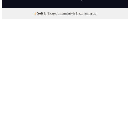
T
-Soft
E-Ticaret
Sistemleriyle Hazırlanmıştır.