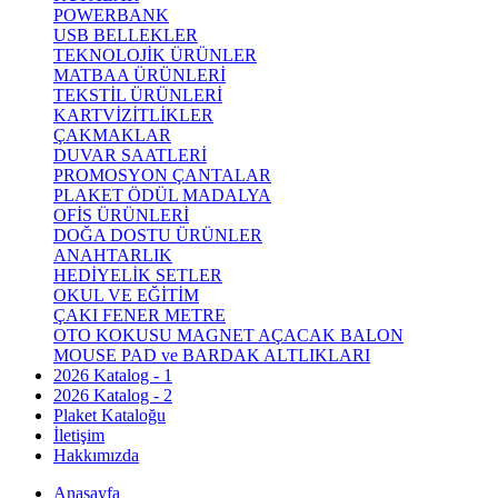
POWERBANK
USB BELLEKLER
TEKNOLOJİK ÜRÜNLER
MATBAA ÜRÜNLERİ
TEKSTİL ÜRÜNLERİ
KARTVİZİTLİKLER
ÇAKMAKLAR
DUVAR SAATLERİ
PROMOSYON ÇANTALAR
PLAKET ÖDÜL MADALYA
OFİS ÜRÜNLERİ
DOĞA DOSTU ÜRÜNLER
ANAHTARLIK
HEDİYELİK SETLER
OKUL VE EĞİTİM
ÇAKI FENER METRE
OTO KOKUSU MAGNET AÇACAK BALON
MOUSE PAD ve BARDAK ALTLIKLARI
2026 Katalog - 1
2026 Katalog - 2
Plaket Kataloğu
İletişim
Hakkımızda
Anasayfa