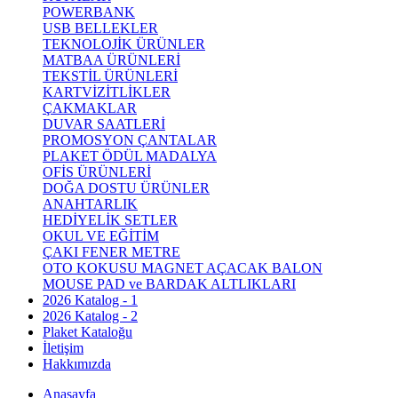
POWERBANK
USB BELLEKLER
TEKNOLOJİK ÜRÜNLER
MATBAA ÜRÜNLERİ
TEKSTİL ÜRÜNLERİ
KARTVİZİTLİKLER
ÇAKMAKLAR
DUVAR SAATLERİ
PROMOSYON ÇANTALAR
PLAKET ÖDÜL MADALYA
OFİS ÜRÜNLERİ
DOĞA DOSTU ÜRÜNLER
ANAHTARLIK
HEDİYELİK SETLER
OKUL VE EĞİTİM
ÇAKI FENER METRE
OTO KOKUSU MAGNET AÇACAK BALON
MOUSE PAD ve BARDAK ALTLIKLARI
2026 Katalog - 1
2026 Katalog - 2
Plaket Kataloğu
İletişim
Hakkımızda
Anasayfa