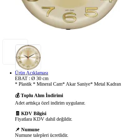
Ürün Açıklaması
EBAT : Ø 30 cm
* Plastik * Mineral Cam* Akar Saniye* Metal Kadran
💰 Toplu Alım İndirimi
Adet arttıkça özel indirim uygulanır.
🧾 KDV Bilgisi
Fiyatlara KDV dahil değildir.
📌 Numune
Numune talepleri ücretlidir.