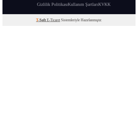
Gizlilik Politikası
Kullanım Şartları
KVKK
T
-Soft
E-Ticaret
Sistemleriyle Hazırlanmıştır.