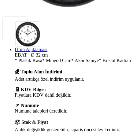
Ürün Açıklaması
EBAT : Ø 32 cm
* Plastik Kasa* Mineral Cam* Akar Saniye* Bristol Kadran
💰 Toplu Alım İndirimi
Adet arttıkça özel indirim uygulanır.
🧾 KDV Bilgisi
Fiyatlara KDV dahil değildir.
📌 Numune
Numune talepleri ücretlidir.
📦 Stok & Fiyat
Anlık değişiklik gösterebilir; sipariş öncesi teyit ediniz.