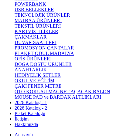
POWERBANK
USB BELLEKLER
TEKNOLOJİK ÜRÜNLER
MATBAA ÜRÜNLERİ
TEKSTİL ÜRÜNLERİ
KARTVİZİTLİKLER
ÇAKMAKLAR
DUVAR SAATLERİ
PROMOSYON ÇANTALAR
PLAKET ÖDÜL MADALYA
OFİS ÜRÜNLERİ
DOĞA DOSTU ÜRÜNLER
ANAHTARLIK
HEDİYELİK SETLER
OKUL VE EĞİTİM
ÇAKI FENER METRE
OTO KOKUSU MAGNET AÇACAK BALON
MOUSE PAD ve BARDAK ALTLIKLARI
2026 Katalog - 1
2026 Katalog - 2
Plaket Kataloğu
İletişim
Hakkımızda
Anasayfa