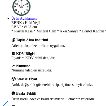
Ürün Açıklaması
RENK : Haki Yeşil
EBAT : Ø 35 cm
* Plastik Kasa * Mineral Cam * Akar Saniye * Bristol Kadra
💰 Toplu Alım İndirimi
Adet arttıkça özel indirim uygulanır.
🧾 KDV Bilgisi
Fiyatlara KDV dahil değildir.
📌 Numune
Numune talepleri ücretlidir.
📦 Stok & Fiyat
Anlık değişiklik gösterebilir; sipariş öncesi teyit ediniz.
🖨️ Baskı Teklifi
Ürün kodu, adet ve baskı detaylarını iletmeniz yeterlidir.