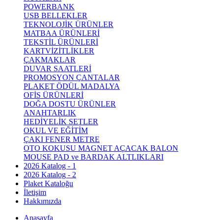
POWERBANK
USB BELLEKLER
TEKNOLOJİK ÜRÜNLER
MATBAA ÜRÜNLERİ
TEKSTİL ÜRÜNLERİ
KARTVİZİTLİKLER
ÇAKMAKLAR
DUVAR SAATLERİ
PROMOSYON ÇANTALAR
PLAKET ÖDÜL MADALYA
OFİS ÜRÜNLERİ
DOĞA DOSTU ÜRÜNLER
ANAHTARLIK
HEDİYELİK SETLER
OKUL VE EĞİTİM
ÇAKI FENER METRE
OTO KOKUSU MAGNET AÇACAK BALON
MOUSE PAD ve BARDAK ALTLIKLARI
2026 Katalog - 1
2026 Katalog - 2
Plaket Kataloğu
İletişim
Hakkımızda
Anasayfa