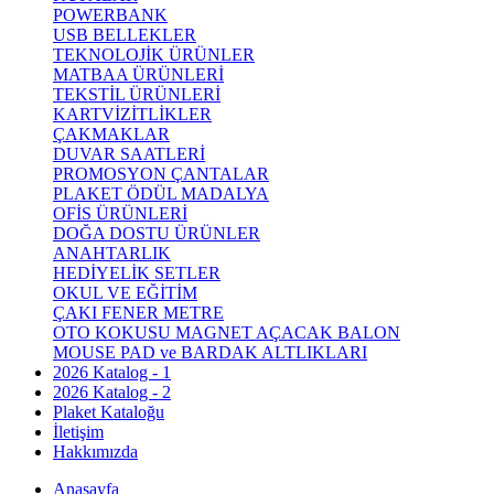
POWERBANK
USB BELLEKLER
TEKNOLOJİK ÜRÜNLER
MATBAA ÜRÜNLERİ
TEKSTİL ÜRÜNLERİ
KARTVİZİTLİKLER
ÇAKMAKLAR
DUVAR SAATLERİ
PROMOSYON ÇANTALAR
PLAKET ÖDÜL MADALYA
OFİS ÜRÜNLERİ
DOĞA DOSTU ÜRÜNLER
ANAHTARLIK
HEDİYELİK SETLER
OKUL VE EĞİTİM
ÇAKI FENER METRE
OTO KOKUSU MAGNET AÇACAK BALON
MOUSE PAD ve BARDAK ALTLIKLARI
2026 Katalog - 1
2026 Katalog - 2
Plaket Kataloğu
İletişim
Hakkımızda
Anasayfa