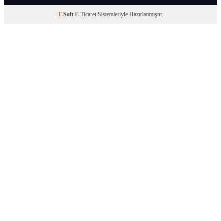
T
-Soft
E-Ticaret
Sistemleriyle Hazırlanmıştır.