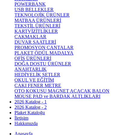
POWERBANK
USB BELLEKLER
TEKNOLOJİK ÜRÜNLER
MATBAA ÜRÜNLERİ
TEKSTİL ÜRÜNLERİ
KARTVİZİTLİKLER
ÇAKMAKLAR
DUVAR SAATLERİ
PROMOSYON ÇANTALAR
PLAKET ÖDÜL MADALYA
OFİS ÜRÜNLERİ
DOĞA DOSTU ÜRÜNLER
ANAHTARLIK
HEDİYELİK SETLER
OKUL VE EĞİTİM
ÇAKI FENER METRE
OTO KOKUSU MAGNET AÇACAK BALON
MOUSE PAD ve BARDAK ALTLIKLARI
2026 Katalog - 1
2026 Katalog - 2
Plaket Kataloğu
İletişim
Hakkımızda
Anasayfa