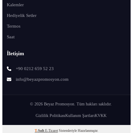
Kalemler
Hediyelik Setler
Termos
Saat
İletişim
+90 0212 659 52 23
info@beyazpromosyon.com
© 2026 Beyaz Promosyon. Tüm hakları saklıdır.
Gizlilik Politikası
Kullanım Şartları
KVKK
T
-Soft
E-Ticaret
Sistemleriyle Hazırlanmıştır.