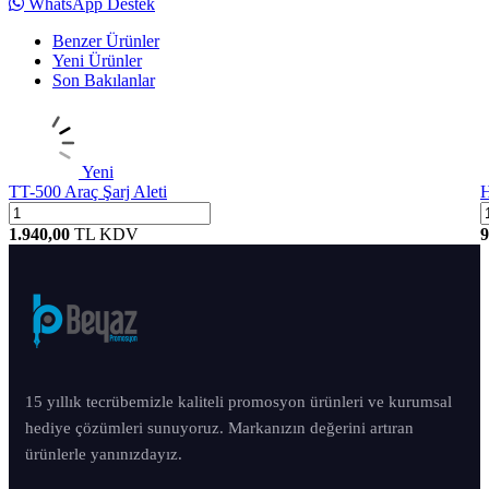
WhatsApp Destek
Benzer Ürünler
Yeni Ürünler
Son Bakılanlar
Yeni
TT-500 Araç Şarj Aleti
H
1.940,00
TL
KDV
9
15 yıllık tecrübemizle kaliteli promosyon ürünleri ve kurumsal
hediye çözümleri sunuyoruz. Markanızın değerini artıran
ürünlerle yanınızdayız.