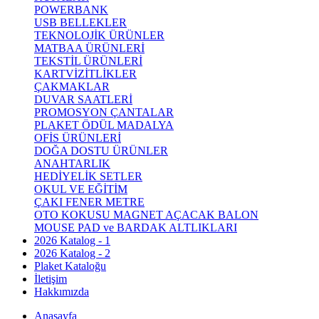
POWERBANK
USB BELLEKLER
TEKNOLOJİK ÜRÜNLER
MATBAA ÜRÜNLERİ
TEKSTİL ÜRÜNLERİ
KARTVİZİTLİKLER
ÇAKMAKLAR
DUVAR SAATLERİ
PROMOSYON ÇANTALAR
PLAKET ÖDÜL MADALYA
OFİS ÜRÜNLERİ
DOĞA DOSTU ÜRÜNLER
ANAHTARLIK
HEDİYELİK SETLER
OKUL VE EĞİTİM
ÇAKI FENER METRE
OTO KOKUSU MAGNET AÇACAK BALON
MOUSE PAD ve BARDAK ALTLIKLARI
2026 Katalog - 1
2026 Katalog - 2
Plaket Kataloğu
İletişim
Hakkımızda
Anasayfa