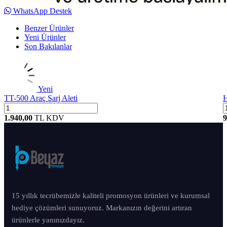
WhatsApp Destek
Benzer Ürünler
Yeni Ürünler
Son Bakılanlar
Yeni
TT-500 Araç Şarj Aleti
H
1.940,00
TL
KDV
9
15 yıllık tecrübemizle kaliteli promosyon ürünleri ve kurumsal
hediye çözümleri sunuyoruz. Markanızın değerini artıran
ürünlerle yanınızdayız.