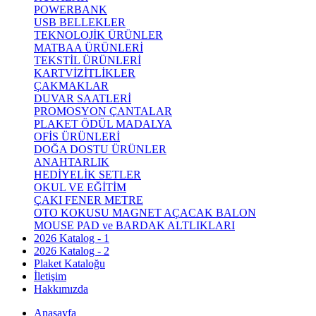
POWERBANK
USB BELLEKLER
TEKNOLOJİK ÜRÜNLER
MATBAA ÜRÜNLERİ
TEKSTİL ÜRÜNLERİ
KARTVİZİTLİKLER
ÇAKMAKLAR
DUVAR SAATLERİ
PROMOSYON ÇANTALAR
PLAKET ÖDÜL MADALYA
OFİS ÜRÜNLERİ
DOĞA DOSTU ÜRÜNLER
ANAHTARLIK
HEDİYELİK SETLER
OKUL VE EĞİTİM
ÇAKI FENER METRE
OTO KOKUSU MAGNET AÇACAK BALON
MOUSE PAD ve BARDAK ALTLIKLARI
2026 Katalog - 1
2026 Katalog - 2
Plaket Kataloğu
İletişim
Hakkımızda
Anasayfa