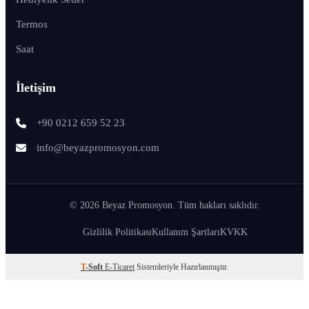
Termos
Saat
İletişim
+90 0212 659 52 23
info@beyazpromosyon.com
© 2026 Beyaz Promosyon. Tüm hakları saklıdır.
Gizlilik Politikası
Kullanım Şartları
KVKK
T
-Soft
E-Ticaret
Sistemleriyle Hazırlanmıştır.