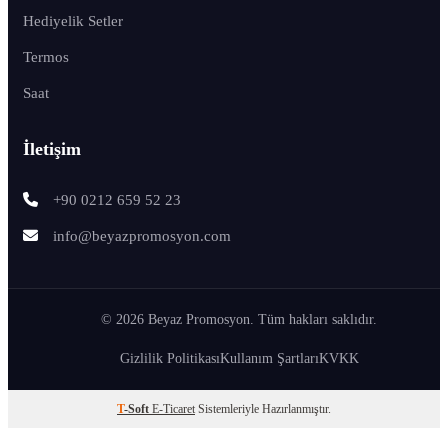
Hediyelik Setler
Termos
Saat
İletişim
+90 0212 659 52 23
info@beyazpromosyon.com
© 2026 Beyaz Promosyon. Tüm hakları saklıdır.
Gizlilik Politikası
Kullanım Şartları
KVKK
T
-Soft
E-Ticaret
Sistemleriyle Hazırlanmıştır.