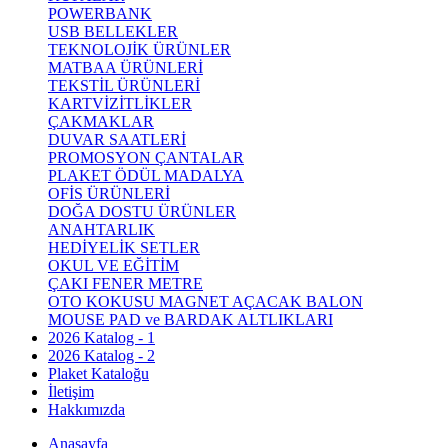
POWERBANK
USB BELLEKLER
TEKNOLOJİK ÜRÜNLER
MATBAA ÜRÜNLERİ
TEKSTİL ÜRÜNLERİ
KARTVİZİTLİKLER
ÇAKMAKLAR
DUVAR SAATLERİ
PROMOSYON ÇANTALAR
PLAKET ÖDÜL MADALYA
OFİS ÜRÜNLERİ
DOĞA DOSTU ÜRÜNLER
ANAHTARLIK
HEDİYELİK SETLER
OKUL VE EĞİTİM
ÇAKI FENER METRE
OTO KOKUSU MAGNET AÇACAK BALON
MOUSE PAD ve BARDAK ALTLIKLARI
2026 Katalog - 1
2026 Katalog - 2
Plaket Kataloğu
İletişim
Hakkımızda
Anasayfa