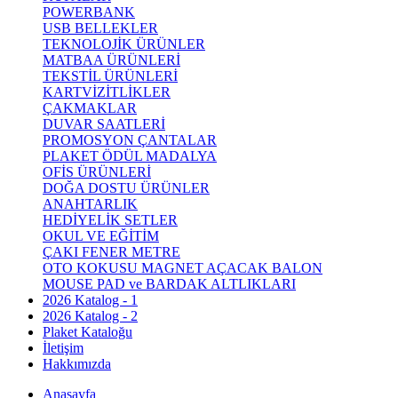
POWERBANK
USB BELLEKLER
TEKNOLOJİK ÜRÜNLER
MATBAA ÜRÜNLERİ
TEKSTİL ÜRÜNLERİ
KARTVİZİTLİKLER
ÇAKMAKLAR
DUVAR SAATLERİ
PROMOSYON ÇANTALAR
PLAKET ÖDÜL MADALYA
OFİS ÜRÜNLERİ
DOĞA DOSTU ÜRÜNLER
ANAHTARLIK
HEDİYELİK SETLER
OKUL VE EĞİTİM
ÇAKI FENER METRE
OTO KOKUSU MAGNET AÇACAK BALON
MOUSE PAD ve BARDAK ALTLIKLARI
2026 Katalog - 1
2026 Katalog - 2
Plaket Kataloğu
İletişim
Hakkımızda
Anasayfa