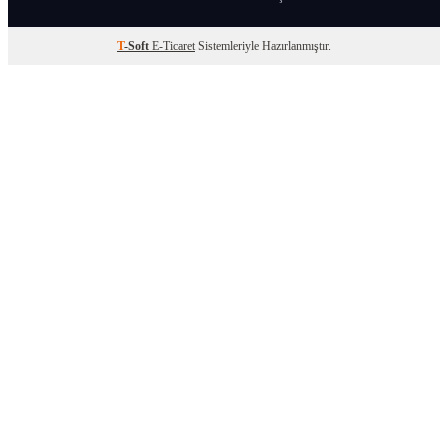
T
-Soft
E-Ticaret
Sistemleriyle Hazırlanmıştır.