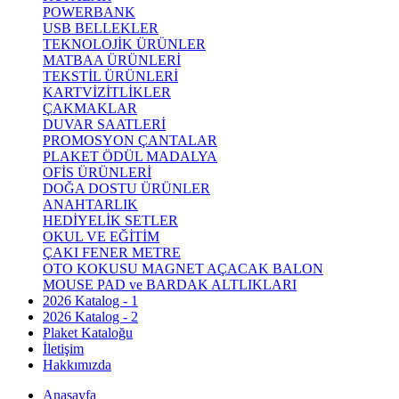
POWERBANK
USB BELLEKLER
TEKNOLOJİK ÜRÜNLER
MATBAA ÜRÜNLERİ
TEKSTİL ÜRÜNLERİ
KARTVİZİTLİKLER
ÇAKMAKLAR
DUVAR SAATLERİ
PROMOSYON ÇANTALAR
PLAKET ÖDÜL MADALYA
OFİS ÜRÜNLERİ
DOĞA DOSTU ÜRÜNLER
ANAHTARLIK
HEDİYELİK SETLER
OKUL VE EĞİTİM
ÇAKI FENER METRE
OTO KOKUSU MAGNET AÇACAK BALON
MOUSE PAD ve BARDAK ALTLIKLARI
2026 Katalog - 1
2026 Katalog - 2
Plaket Kataloğu
İletişim
Hakkımızda
Anasayfa