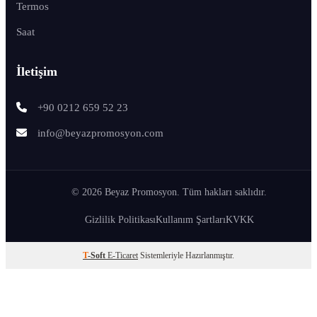
Termos
Saat
İletişim
+90 0212 659 52 23
info@beyazpromosyon.com
© 2026 Beyaz Promosyon. Tüm hakları saklıdır.
Gizlilik Politikası
Kullanım Şartları
KVKK
T
-Soft
E-Ticaret
Sistemleriyle Hazırlanmıştır.