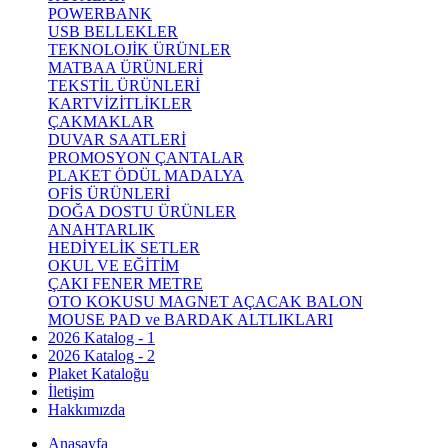
POWERBANK
USB BELLEKLER
TEKNOLOJİK ÜRÜNLER
MATBAA ÜRÜNLERİ
TEKSTİL ÜRÜNLERİ
KARTVİZİTLİKLER
ÇAKMAKLAR
DUVAR SAATLERİ
PROMOSYON ÇANTALAR
PLAKET ÖDÜL MADALYA
OFİS ÜRÜNLERİ
DOĞA DOSTU ÜRÜNLER
ANAHTARLIK
HEDİYELİK SETLER
OKUL VE EĞİTİM
ÇAKI FENER METRE
OTO KOKUSU MAGNET AÇACAK BALON
MOUSE PAD ve BARDAK ALTLIKLARI
2026 Katalog - 1
2026 Katalog - 2
Plaket Kataloğu
İletişim
Hakkımızda
Anasayfa