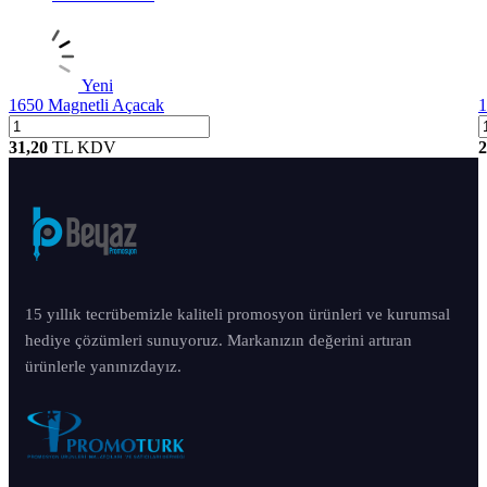
Yeni
1650 Magnetli Açacak
1
31,20
TL
KDV
2
15 yıllık tecrübemizle kaliteli promosyon ürünleri ve kurumsal
hediye çözümleri sunuyoruz. Markanızın değerini artıran
ürünlerle yanınızdayız.