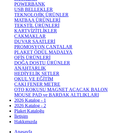
POWERBANK
USB BELLEKLER
TEKNOLOJİK ÜRÜNLER
MATBAA ÜRÜNLERİ
TEKSTİL ÜRÜNLERİ
KARTVİZİTLİKLER
ÇAKMAKLAR
DUVAR SAATLERİ
PROMOSYON ÇANTALAR
PLAKET ÖDÜL MADALYA
OFİS ÜRÜNLERİ
DOĞA DOSTU ÜRÜNLER
ANAHTARLIK
HEDİYELİK SETLER
OKUL VE EĞİTİM
ÇAKI FENER METRE
OTO KOKUSU MAGNET AÇACAK BALON
MOUSE PAD ve BARDAK ALTLIKLARI
2026 Katalog - 1
2026 Katalog - 2
Plaket Kataloğu
İletişim
Hakkımızda
Anasayfa