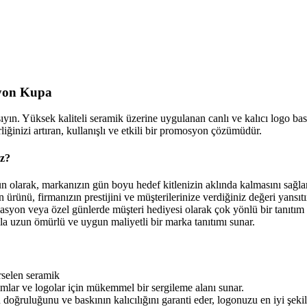
syon Kupa
yın. Yüksek kaliteli seramik üzerine uygulanan canlı ve kalıcı logo bas
irliğinizi artıran, kullanışlı ve etkili bir promosyon çözümüdür.
iz?
 olarak, markanızın gün boyu hedef kitlenizin aklında kalmasını sağlar
 ürünü, firmanızın prestijini ve müşterilerinize verdiğiniz değeri yansıtı
vasyon veya özel günlerde müşteri hediyesi olarak çok yönlü bir tanıtım 
la uzun ömürlü ve uygun maliyetli bir marka tanıtımı sunar.
rselen seramik
mlar ve logolar için mükemmel bir sergileme alanı sunar.
doğruluğunu ve baskının kalıcılığını garanti eder, logonuzu en iyi şekil