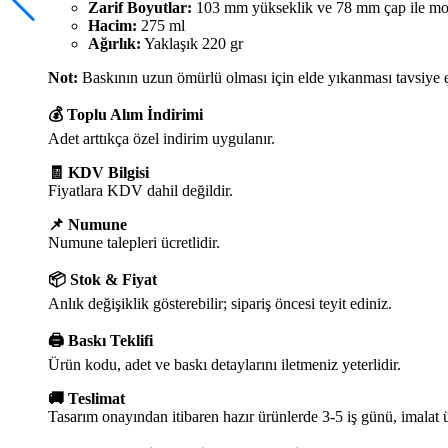
Zarif Boyutlar:
103 mm yükseklik ve 78 mm çap ile mode
Hacim:
275 ml
Ağırlık:
Yaklaşık 220 gr
Not:
Baskının uzun ömürlü olması için elde yıkanması tavsiye edi
💰 Toplu Alım İndirimi
Adet arttıkça özel indirim uygulanır.
🧾 KDV Bilgisi
Fiyatlara KDV dahil değildir.
📌 Numune
Numune talepleri ücretlidir.
📦 Stok & Fiyat
Anlık değişiklik gösterebilir; sipariş öncesi teyit ediniz.
🖨️ Baskı Teklifi
Ürün kodu, adet ve baskı detaylarını iletmeniz yeterlidir.
🚚 Teslimat
Tasarım onayından itibaren hazır ürünlerde 3-5 iş günü, imalat 