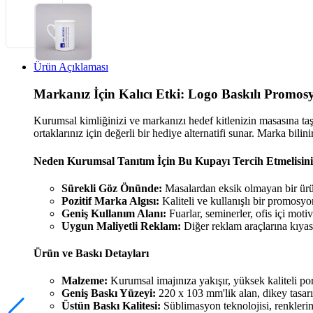
Ürün Açıklaması
Markanız İçin Kalıcı Etki: Logo Baskılı Promo
Kurumsal kimliğinizi ve markanızı hedef kitlenizin masasına taşı
ortaklarınız için değerli bir hediye alternatifi sunar. Marka bilin
Neden Kurumsal Tanıtım İçin Bu Kupayı Tercih Etmelisin
Sürekli Göz Önünde:
Masalardan eksik olmayan bir ürün
Pozitif Marka Algısı:
Kaliteli ve kullanışlı bir promosyon
Geniş Kullanım Alanı:
Fuarlar, seminerler, ofis içi moti
Uygun Maliyetli Reklam:
Diğer reklam araçlarına kıyas
Ürün ve Baskı Detayları
Malzeme:
Kurumsal imajınıza yakışır, yüksek kaliteli po
Geniş Baskı Yüzeyi:
220 x 103 mm'lik alan, dikey tasarı
Üstün Baskı Kalitesi:
Süblimasyon teknolojisi, renklerin 