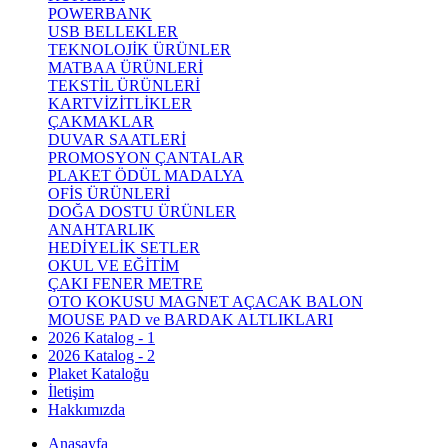
POWERBANK
USB BELLEKLER
TEKNOLOJİK ÜRÜNLER
MATBAA ÜRÜNLERİ
TEKSTİL ÜRÜNLERİ
KARTVİZİTLİKLER
ÇAKMAKLAR
DUVAR SAATLERİ
PROMOSYON ÇANTALAR
PLAKET ÖDÜL MADALYA
OFİS ÜRÜNLERİ
DOĞA DOSTU ÜRÜNLER
ANAHTARLIK
HEDİYELİK SETLER
OKUL VE EĞİTİM
ÇAKI FENER METRE
OTO KOKUSU MAGNET AÇACAK BALON
MOUSE PAD ve BARDAK ALTLIKLARI
2026 Katalog - 1
2026 Katalog - 2
Plaket Kataloğu
İletişim
Hakkımızda
Anasayfa