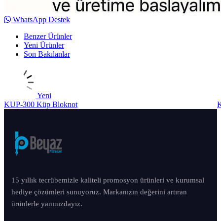
WhatsApp Destek
Benzer Ürünler
Yeni Ürünler
Son Bakılanlar
Yeni
KUP-300 Küp Bloknot
K
15 yıllık tecrübemizle kaliteli promosyon ürünleri ve kurumsal
hediye çözümleri sunuyoruz. Markanızın değerini artıran
ürünlerle yanınızdayız.