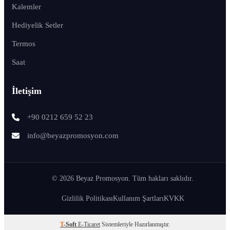
Kalemler
Hediyelik Setler
Termos
Saat
İletişim
+90 0212 659 52 23
info@beyazpromosyon.com
© 2026 Beyaz Promosyon. Tüm hakları saklıdır.
Gizlilik Politikası
Kullanım Şartları
KVKK
T
-Soft
E-Ticaret
Sistemleriyle Hazırlanmıştır.