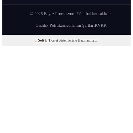
© 2026 Beyaz Promosyon. Tüm hakları saklıdır.
Gizlilik Politikası
Kullanım Şartları
KVKK
T
-Soft
E-Ticaret
Sistemleriyle Hazırlanmıştır.