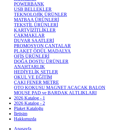
POWERBANK
USB BELLEKLER
TEKNOLOJİK ÜRÜNLER
MATBAA ÜRÜNLERİ
TEKSTİL ÜRÜNLERİ
KARTVİZİTLİKLER
ÇAKMAKLAR
DUVAR SAATLERİ
PROMOSYON ÇANTALAR
PLAKET ÖDÜL MADALYA
OFİS ÜRÜNLERİ
DOĞA DOSTU ÜRÜNLER
ANAHTARLIK
HEDİYELİK SETLER
OKUL VE EĞİTİM
ÇAKI FENER METRE
OTO KOKUSU MAGNET AÇACAK BALON
MOUSE PAD ve BARDAK ALTLIKLARI
2026 Katalog - 1
2026 Katalog - 2
Plaket Kataloğu
İletişim
Hakkımızda
Anasayfa