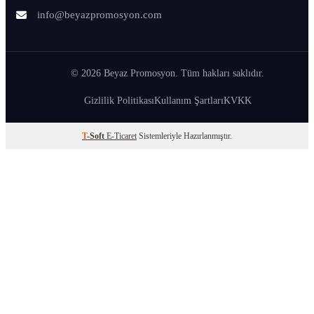
info@beyazpromosyon.com
© 2026 Beyaz Promosyon. Tüm hakları saklıdır.
Gizlilik Politikası
Kullanım Şartları
KVKK
T
-Soft
E-Ticaret
Sistemleriyle Hazırlanmıştır.