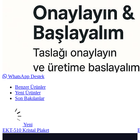
WhatsApp Destek
Benzer Ürünler
Yeni Ürünler
Son Bakılanlar
Yeni
EKT-510 Kristal Plaket
E