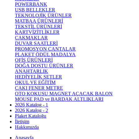
POWERBANK
USB BELLEKLER
TEKNOLOJİK ÜRÜNLER
MATBAA ÜRÜNLERİ
TEKSTİL ÜRÜNLERİ
KARTVİZİTLİKLER
ÇAKMAKLAR
DUVAR SAATLERİ
PROMOSYON ÇANTALAR
PLAKET ÖDÜL MADALYA
OFİS ÜRÜNLERİ
DOĞA DOSTU ÜRÜNLER
ANAHTARLIK
HEDİYELİK SETLER
OKUL VE EĞİTİM
ÇAKI FENER METRE
OTO KOKUSU MAGNET AÇACAK BALON
MOUSE PAD ve BARDAK ALTLIKLARI
2026 Katalog - 1
2026 Katalog - 2
Plaket Kataloğu
İletişim
Hakkımızda
Anasayfa