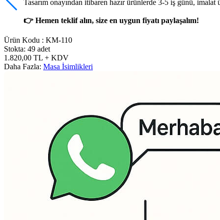
Tasarım onayından itibaren hazır ürünlerde 3-5 iş günü, imalat 
👉 Hemen teklif alın, size en uygun fiyatı paylaşalım!
Ürün Kodu :
KM-110
Stokta: 49 adet
1.820,00
TL
+ KDV
Daha Fazla:
Masa İsimlikleri