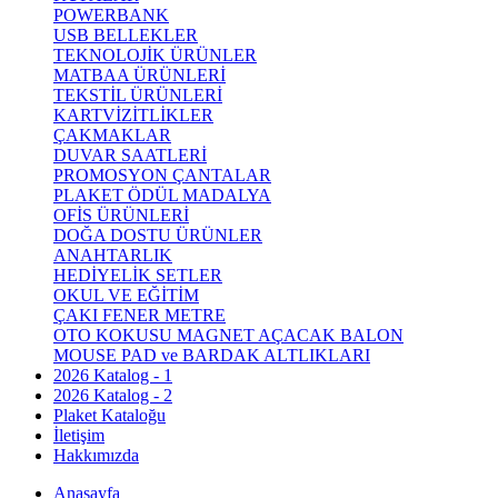
POWERBANK
USB BELLEKLER
TEKNOLOJİK ÜRÜNLER
MATBAA ÜRÜNLERİ
TEKSTİL ÜRÜNLERİ
KARTVİZİTLİKLER
ÇAKMAKLAR
DUVAR SAATLERİ
PROMOSYON ÇANTALAR
PLAKET ÖDÜL MADALYA
OFİS ÜRÜNLERİ
DOĞA DOSTU ÜRÜNLER
ANAHTARLIK
HEDİYELİK SETLER
OKUL VE EĞİTİM
ÇAKI FENER METRE
OTO KOKUSU MAGNET AÇACAK BALON
MOUSE PAD ve BARDAK ALTLIKLARI
2026 Katalog - 1
2026 Katalog - 2
Plaket Kataloğu
İletişim
Hakkımızda
Anasayfa