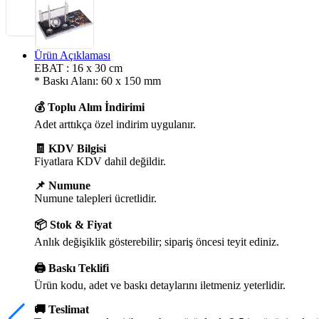
Ürün Açıklaması
EBAT : 16 x 30 cm
* Baskı Alanı: 60 x 150 mm
💰 Toplu Alım İndirimi
Adet arttıkça özel indirim uygulanır.
🧾 KDV Bilgisi
Fiyatlara KDV dahil değildir.
📌 Numune
Numune talepleri ücretlidir.
📦 Stok & Fiyat
Anlık değişiklik gösterebilir; sipariş öncesi teyit ediniz.
🖨️ Baskı Teklifi
Ürün kodu, adet ve baskı detaylarını iletmeniz yeterlidir.
🚚 Teslimat