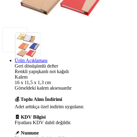
Ürün Açıklaması
Geri dönüşümlü defter
Renkli yapışkanlı not kağıdı
Kalem
16 x 11,5 x 1,3 cm
Görseldeki kalem aksesuardır
💰 Toplu Alım İndirimi
Adet arttıkça özel indirim uygulanır.
🧾 KDV Bilgisi
Fiyatlara KDV dahil değildir.
📌 Numune