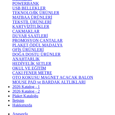
POWERBANK
USB BELLEKLER
TEKNOLOJİK ÜRÜNLER
MATBAA ÜRÜNLERİ
TEKSTİL ÜRÜNLERİ
KARTVİZİTLİKLER
ÇAKMAKLAR
DUVAR SAATLERİ
PROMOSYON ÇANTALAR
PLAKET ÖDÜL MADALYA
OFİS ÜRÜNLERİ
DOĞA DOSTU ÜRÜNLER
ANAHTARLIK
HEDİYELİK SETLER
OKUL VE EĞİTİM
ÇAKI FENER METRE
OTO KOKUSU MAGNET AÇACAK BALON
MOUSE PAD ve BARDAK ALTLIKLARI
2026 Katalog - 1
2026 Katalog - 2
Plaket Kataloğu
İletişim
Hakkımızda
Anasayfa