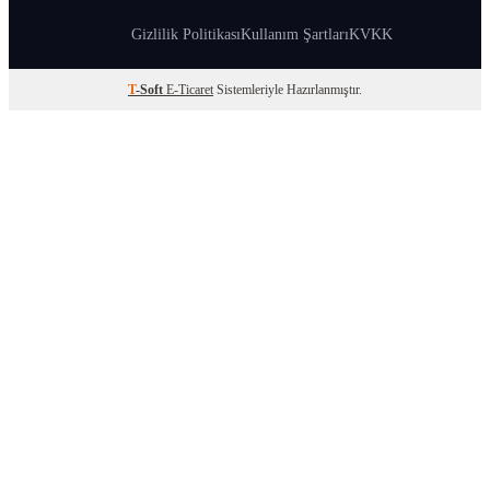
Gizlilik Politikası
Kullanım Şartları
KVKK
T
-Soft
E-Ticaret
Sistemleriyle Hazırlanmıştır.