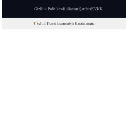
Gizlilik Politikası
Kullanım Şartları
KVKK
T
-Soft
E-Ticaret
Sistemleriyle Hazırlanmıştır.