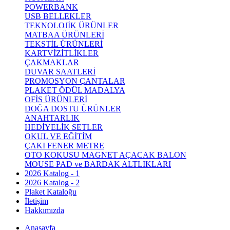
POWERBANK
USB BELLEKLER
TEKNOLOJİK ÜRÜNLER
MATBAA ÜRÜNLERİ
TEKSTİL ÜRÜNLERİ
KARTVİZİTLİKLER
ÇAKMAKLAR
DUVAR SAATLERİ
PROMOSYON ÇANTALAR
PLAKET ÖDÜL MADALYA
OFİS ÜRÜNLERİ
DOĞA DOSTU ÜRÜNLER
ANAHTARLIK
HEDİYELİK SETLER
OKUL VE EĞİTİM
ÇAKI FENER METRE
OTO KOKUSU MAGNET AÇACAK BALON
MOUSE PAD ve BARDAK ALTLIKLARI
2026 Katalog - 1
2026 Katalog - 2
Plaket Kataloğu
İletişim
Hakkımızda
Anasayfa