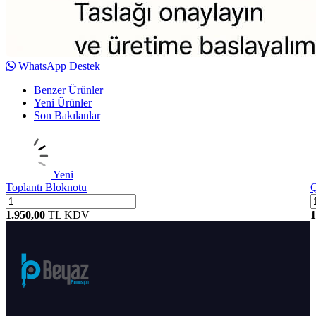
WhatsApp Destek
Benzer Ürünler
Yeni Ürünler
Son Bakılanlar
Yeni
Toplantı Bloknotu
Ç
1.950,00
TL
KDV
1