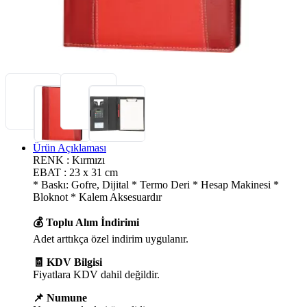
Ürün Açıklaması
RENK : Kırmızı
EBAT : 23 x 31 cm
* Baskı: Gofre, Dijital * Termo Deri * Hesap Makinesi *
Bloknot * Kalem Aksesuardır
💰 Toplu Alım İndirimi
Adet arttıkça özel indirim uygulanır.
🧾 KDV Bilgisi
Fiyatlara KDV dahil değildir.
📌 Numune