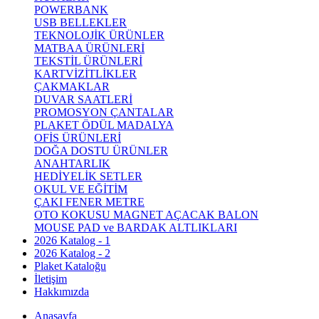
POWERBANK
USB BELLEKLER
TEKNOLOJİK ÜRÜNLER
MATBAA ÜRÜNLERİ
TEKSTİL ÜRÜNLERİ
KARTVİZİTLİKLER
ÇAKMAKLAR
DUVAR SAATLERİ
PROMOSYON ÇANTALAR
PLAKET ÖDÜL MADALYA
OFİS ÜRÜNLERİ
DOĞA DOSTU ÜRÜNLER
ANAHTARLIK
HEDİYELİK SETLER
OKUL VE EĞİTİM
ÇAKI FENER METRE
OTO KOKUSU MAGNET AÇACAK BALON
MOUSE PAD ve BARDAK ALTLIKLARI
2026 Katalog - 1
2026 Katalog - 2
Plaket Kataloğu
İletişim
Hakkımızda
Anasayfa