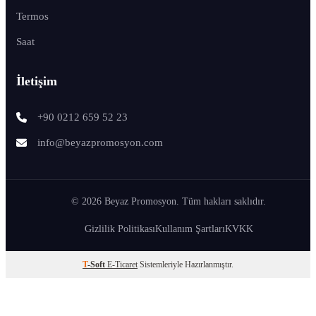
Termos
Saat
İletişim
+90 0212 659 52 23
info@beyazpromosyon.com
© 2026 Beyaz Promosyon. Tüm hakları saklıdır.
Gizlilik Politikası
Kullanım Şartları
KVKK
T
-Soft
E-Ticaret
Sistemleriyle Hazırlanmıştır.