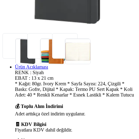
Ürün Açıklaması
RENK : Siyah
EBAT : 13 x 21 cm
* Kağıt: 80gr. Ivory Krem * Sayfa Sayısı: 224, Çizgili *
Baskı: Gofre, Dijital * Kapak: Termo PU Sert Kapak * Koli
Adet: 40 * Renkli Kenarlar * Esnek Lastikli * Kalem Tutucu
💰 Toplu Alım İndirimi
Adet arttıkça özel indirim uygulanır.
🧾 KDV Bilgisi
Fiyatlara KDV dahil değildir.