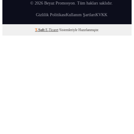
© 2026 Beyaz Promosyon. Tüm hakları saklıdır.
Gizlilik Politikası
Kullanım Şartları
KVKK
T
-Soft
E-Ticaret
Sistemleriyle Hazırlanmıştır.