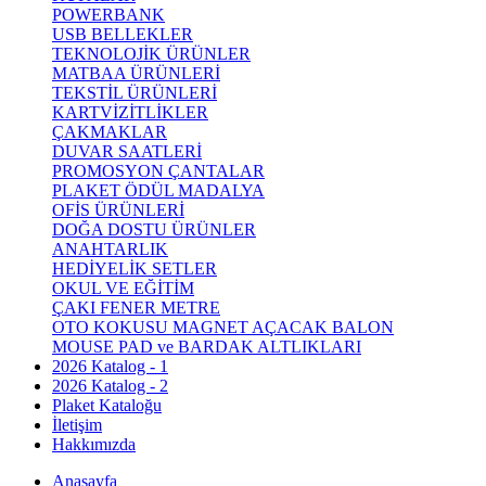
POWERBANK
USB BELLEKLER
TEKNOLOJİK ÜRÜNLER
MATBAA ÜRÜNLERİ
TEKSTİL ÜRÜNLERİ
KARTVİZİTLİKLER
ÇAKMAKLAR
DUVAR SAATLERİ
PROMOSYON ÇANTALAR
PLAKET ÖDÜL MADALYA
OFİS ÜRÜNLERİ
DOĞA DOSTU ÜRÜNLER
ANAHTARLIK
HEDİYELİK SETLER
OKUL VE EĞİTİM
ÇAKI FENER METRE
OTO KOKUSU MAGNET AÇACAK BALON
MOUSE PAD ve BARDAK ALTLIKLARI
2026 Katalog - 1
2026 Katalog - 2
Plaket Kataloğu
İletişim
Hakkımızda
Anasayfa