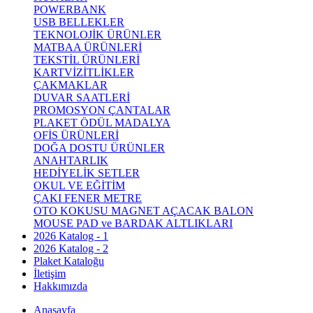
POWERBANK
USB BELLEKLER
TEKNOLOJİK ÜRÜNLER
MATBAA ÜRÜNLERİ
TEKSTİL ÜRÜNLERİ
KARTVİZİTLİKLER
ÇAKMAKLAR
DUVAR SAATLERİ
PROMOSYON ÇANTALAR
PLAKET ÖDÜL MADALYA
OFİS ÜRÜNLERİ
DOĞA DOSTU ÜRÜNLER
ANAHTARLIK
HEDİYELİK SETLER
OKUL VE EĞİTİM
ÇAKI FENER METRE
OTO KOKUSU MAGNET AÇACAK BALON
MOUSE PAD ve BARDAK ALTLIKLARI
2026 Katalog - 1
2026 Katalog - 2
Plaket Kataloğu
İletişim
Hakkımızda
Anasayfa