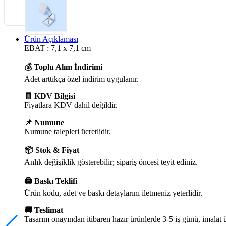
Ürün Açıklaması
EBAT : 7,1 x 7,1 cm
💰 Toplu Alım İndirimi
Adet arttıkça özel indirim uygulanır.
🧾 KDV Bilgisi
Fiyatlara KDV dahil değildir.
📌 Numune
Numune talepleri ücretlidir.
📦 Stok & Fiyat
Anlık değişiklik gösterebilir; sipariş öncesi teyit ediniz.
🖨️ Baskı Teklifi
Ürün kodu, adet ve baskı detaylarını iletmeniz yeterlidir.
🚚 Teslimat
Tasarım onayından itibaren hazır ürünlerde 3-5 iş günü, imalat 