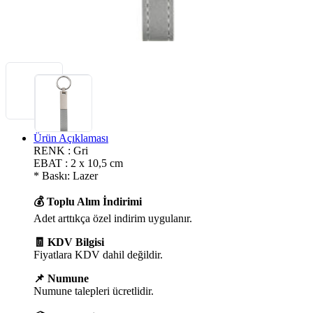
Ürün Açıklaması
RENK : Gri
EBAT : 2 x 10,5 cm
* Baskı: Lazer
💰 Toplu Alım İndirimi
Adet arttıkça özel indirim uygulanır.
🧾 KDV Bilgisi
Fiyatlara KDV dahil değildir.
📌 Numune
Numune talepleri ücretlidir.