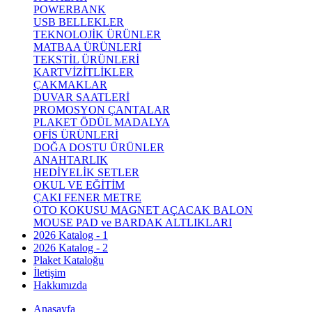
POWERBANK
USB BELLEKLER
TEKNOLOJİK ÜRÜNLER
MATBAA ÜRÜNLERİ
TEKSTİL ÜRÜNLERİ
KARTVİZİTLİKLER
ÇAKMAKLAR
DUVAR SAATLERİ
PROMOSYON ÇANTALAR
PLAKET ÖDÜL MADALYA
OFİS ÜRÜNLERİ
DOĞA DOSTU ÜRÜNLER
ANAHTARLIK
HEDİYELİK SETLER
OKUL VE EĞİTİM
ÇAKI FENER METRE
OTO KOKUSU MAGNET AÇACAK BALON
MOUSE PAD ve BARDAK ALTLIKLARI
2026 Katalog - 1
2026 Katalog - 2
Plaket Kataloğu
İletişim
Hakkımızda
Anasayfa