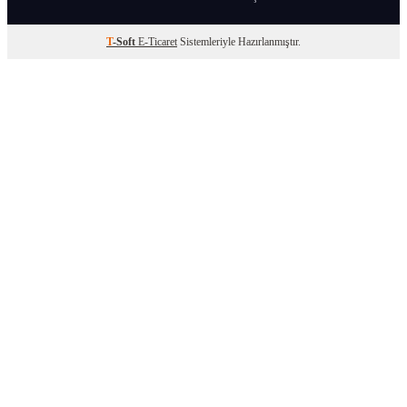
T
-Soft
E-Ticaret
Sistemleriyle Hazırlanmıştır.