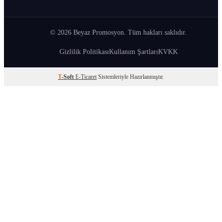
© 2026 Beyaz Promosyon. Tüm hakları saklıdır.
Gizlilik Politikası
Kullanım Şartları
KVKK
T
-Soft
E-Ticaret
Sistemleriyle Hazırlanmıştır.