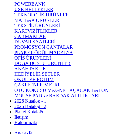
POWERBANK
USB BELLEKLER
TEKNOLOJİK ÜRÜNLER
MATBAA ÜRÜNLERİ
TEKSTİL ÜRÜNLERİ
KARTVİZİTLİKLER
ÇAKMAKLAR
DUVAR SAATLERİ
PROMOSYON ÇANTALAR
PLAKET ÖDÜL MADALYA
OFİS ÜRÜNLERİ
DOĞA DOSTU ÜRÜNLER
ANAHTARLIK
HEDİYELİK SETLER
OKUL VE EĞİTİM
ÇAKI FENER METRE
OTO KOKUSU MAGNET AÇACAK BALON
MOUSE PAD ve BARDAK ALTLIKLARI
2026 Katalog - 1
2026 Katalog - 2
Plaket Kataloğu
İletişim
Hakkımızda
Anasayfa