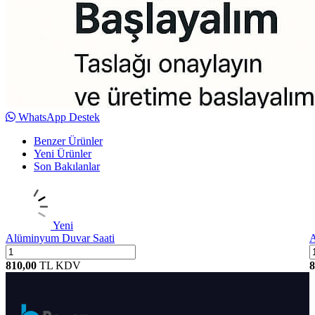
WhatsApp Destek
Benzer Ürünler
Yeni Ürünler
Son Bakılanlar
Yeni
Alüminyum Duvar Saati
A
810,00
TL
KDV
8