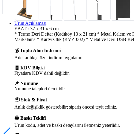
Ürün Açıklaması
EBAT : 37 x 31 x 6 cm
* Termo Deri Defter (Kadıköy 13 x 21 cm) * Metal Kalem ve 
Markalama * Kartvizitlik (KVZ-002) * Metal ve Deri USB Bel
💰 Toplu Alım İndirimi
Adet arttıkça özel indirim uygulanır.
🧾 KDV Bilgisi
Fiyatlara KDV dahil değildir.
📌 Numune
Numune talepleri ücretlidir.
📦 Stok & Fiyat
Anlık değişiklik gösterebilir; sipariş öncesi teyit ediniz.
🖨️ Baskı Teklifi
Ürün kodu, adet ve baskı detaylarını iletmeniz yeterlidir.