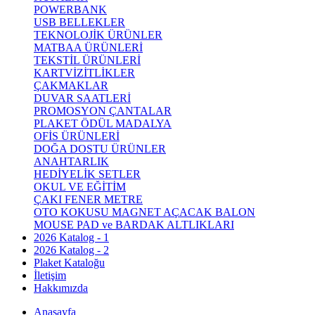
POWERBANK
USB BELLEKLER
TEKNOLOJİK ÜRÜNLER
MATBAA ÜRÜNLERİ
TEKSTİL ÜRÜNLERİ
KARTVİZİTLİKLER
ÇAKMAKLAR
DUVAR SAATLERİ
PROMOSYON ÇANTALAR
PLAKET ÖDÜL MADALYA
OFİS ÜRÜNLERİ
DOĞA DOSTU ÜRÜNLER
ANAHTARLIK
HEDİYELİK SETLER
OKUL VE EĞİTİM
ÇAKI FENER METRE
OTO KOKUSU MAGNET AÇACAK BALON
MOUSE PAD ve BARDAK ALTLIKLARI
2026 Katalog - 1
2026 Katalog - 2
Plaket Kataloğu
İletişim
Hakkımızda
Anasayfa