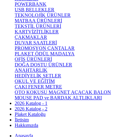
POWERBANK
USB BELLEKLER
TEKNOLOJİK ÜRÜNLER
MATBAA ÜRÜNLERİ
TEKSTİL ÜRÜNLERİ
KARTVİZİTLİKLER
ÇAKMAKLAR
DUVAR SAATLERİ
PROMOSYON ÇANTALAR
PLAKET ÖDÜL MADALYA
OFİS ÜRÜNLERİ
DOĞA DOSTU ÜRÜNLER
ANAHTARLIK
HEDİYELİK SETLER
OKUL VE EĞİTİM
ÇAKI FENER METRE
OTO KOKUSU MAGNET AÇACAK BALON
MOUSE PAD ve BARDAK ALTLIKLARI
2026 Katalog - 1
2026 Katalog - 2
Plaket Kataloğu
İletişim
Hakkımızda
Anasayfa