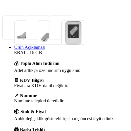
Ürün Açıklaması
EBAT : 16 GB
💰 Toplu Alım İndirimi
Adet arttıkça özel indirim uygulanır.
🧾 KDV Bilgisi
Fiyatlara KDV dahil değildir.
📌 Numune
Numune talepleri ücretlidir.
📦 Stok & Fiyat
Anlık değişiklik gösterebilir; sipariş öncesi teyit ediniz.
🖨️ Baskı Teklifi