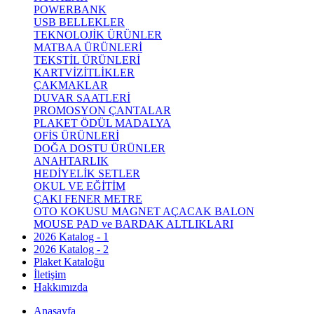
POWERBANK
USB BELLEKLER
TEKNOLOJİK ÜRÜNLER
MATBAA ÜRÜNLERİ
TEKSTİL ÜRÜNLERİ
KARTVİZİTLİKLER
ÇAKMAKLAR
DUVAR SAATLERİ
PROMOSYON ÇANTALAR
PLAKET ÖDÜL MADALYA
OFİS ÜRÜNLERİ
DOĞA DOSTU ÜRÜNLER
ANAHTARLIK
HEDİYELİK SETLER
OKUL VE EĞİTİM
ÇAKI FENER METRE
OTO KOKUSU MAGNET AÇACAK BALON
MOUSE PAD ve BARDAK ALTLIKLARI
2026 Katalog - 1
2026 Katalog - 2
Plaket Kataloğu
İletişim
Hakkımızda
Anasayfa