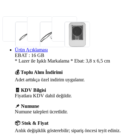
Ürün Açıklaması
EBAT : 16 GB
* Lazer ile Işıklı Markalama * Ebat: 3,8 x 6,5 cm
💰 Toplu Alım İndirimi
Adet arttıkça özel indirim uygulanır.
🧾 KDV Bilgisi
Fiyatlara KDV dahil değildir.
📌 Numune
Numune talepleri ücretlidir.
📦 Stok & Fiyat
Anlık değişiklik gösterebilir; sipariş öncesi teyit ediniz.