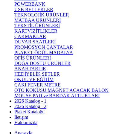
POWERBANK
USB BELLEKLER
TEKNOLOJİK ÜRÜNLER
MATBAA ÜRÜNLERİ
TEKSTİL ÜRÜNLERİ
KARTVİZİTLİKLER
ÇAKMAKLAR
DUVAR SAATLERİ
PROMOSYON ÇANTALAR
PLAKET ÖDÜL MADALYA
OFİS ÜRÜNLERİ
DOĞA DOSTU ÜRÜNLER
ANAHTARLIK
HEDİYELİK SETLER
OKUL VE EĞİTİM
ÇAKI FENER METRE
OTO KOKUSU MAGNET AÇACAK BALON
MOUSE PAD ve BARDAK ALTLIKLARI
2026 Katalog - 1
2026 Katalog - 2
Plaket Kataloğu
İletişim
Hakkımızda
Anasayfa