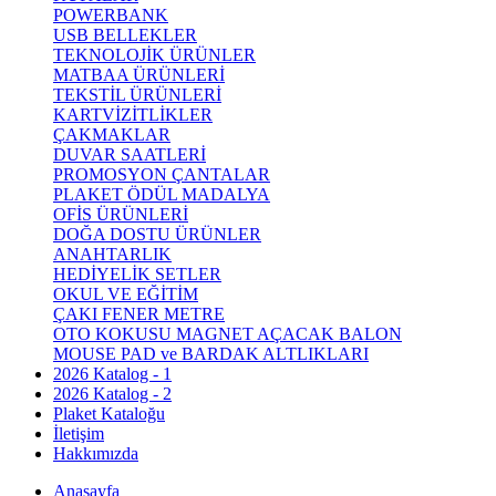
POWERBANK
USB BELLEKLER
TEKNOLOJİK ÜRÜNLER
MATBAA ÜRÜNLERİ
TEKSTİL ÜRÜNLERİ
KARTVİZİTLİKLER
ÇAKMAKLAR
DUVAR SAATLERİ
PROMOSYON ÇANTALAR
PLAKET ÖDÜL MADALYA
OFİS ÜRÜNLERİ
DOĞA DOSTU ÜRÜNLER
ANAHTARLIK
HEDİYELİK SETLER
OKUL VE EĞİTİM
ÇAKI FENER METRE
OTO KOKUSU MAGNET AÇACAK BALON
MOUSE PAD ve BARDAK ALTLIKLARI
2026 Katalog - 1
2026 Katalog - 2
Plaket Kataloğu
İletişim
Hakkımızda
Anasayfa