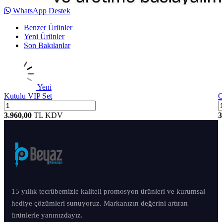
WhatsApp Destek
Benzer Ürünler
Yeni Ürünler
Son Bakılanlar
Yeni
Kutulu VIP Set
O
3.960,00
TL
KDV
3
15 yıllık tecrübemizle kaliteli promosyon ürünleri ve kurumsal
hediye çözümleri sunuyoruz. Markanızın değerini artıran
ürünlerle yanınızdayız.